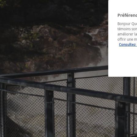
Préférenc
Bonjour Québ
témoins son
améliorer la
offrir une 
Consultez 