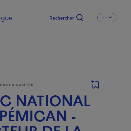
nal
ogue
FR
CHANGER LA L
 PRÊT-À-CAMPER
C NATIONAL
PÉMICAN -