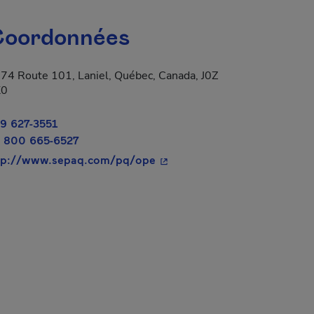
oordonnées
74 Route 101, Laniel, Québec, Canada, J0Z
K0
9 627-3551
 800 665-6527
- Cet hyperlien s'ouvrira dans
tp://www.sepaq.com/pq/ope
a dans une nouvelle fenêtre.