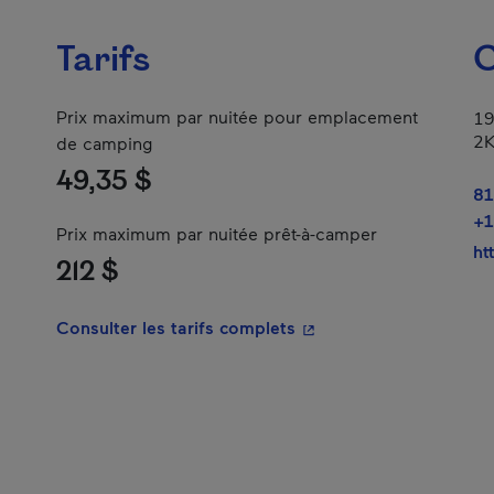
Tarifs
C
Prix maximum par nuitée pour emplacement
19
2
de camping
49,35 $
81
+1
Prix maximum par nuitée prêt-à-camper
ht
212 $
- Cet hyperlien s'ouvrir
Consulter les tarifs complets