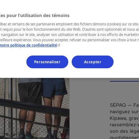
SEC
RIV
es pour l’utilisation des témoins
ec et certains de ses partenaires emploient des fichiers témoins (cookies) sur ce site.
SÉ
t requis pour le bon fonctionnement du site Web. D’autres sont optionnels et nous ai
 navigation sur le site, analyser son utilisation et contribuer à nos efforts de market
meilleure expérience. Vous pouvez accepter, refuser ou personnaliser vos choix à tou
- Cet hyperlien s'ouvrira dans une nouvelle fenêtr
notre politique de confidentialité
Personnaliser
Accepter
RÉGION
Abitibi-Tém
SÉPAQ — Fait
naviguez sur 
Kipawa, grav
rassemblez-v
son des lége
quotidienne!