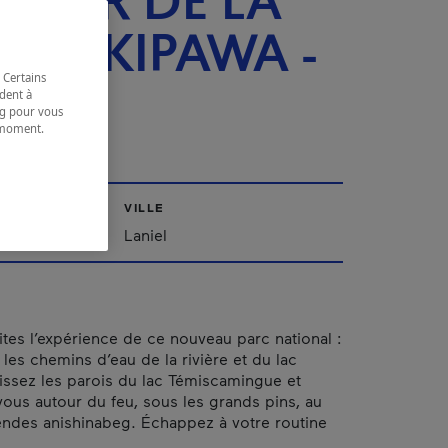
TEUR DE LA
IÈRE KIPAWA -
 Certains
PAQ
dent à
ing pour vous
t moment.
e.
VILLE
iscamingue
Laniel
es l’expérience de ce nouveau parc national :
les chemins d’eau de la rivière et du lac
issez les parois du lac Témiscamingue et
ous autour du feu, sous les grands pins, au
ndes anishinabeg. Échappez à votre routine