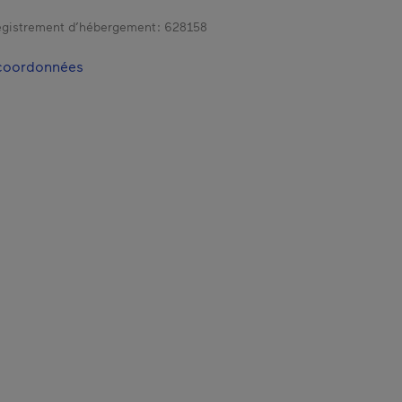
gistrement d’hébergement :
628158
 coordonnées
 fenêtre.