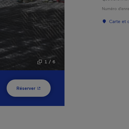
Numéro d’enre
Carte et
1 / 6
- Cet hyperlien s'ouvrira dans une nouvelle
Réserver