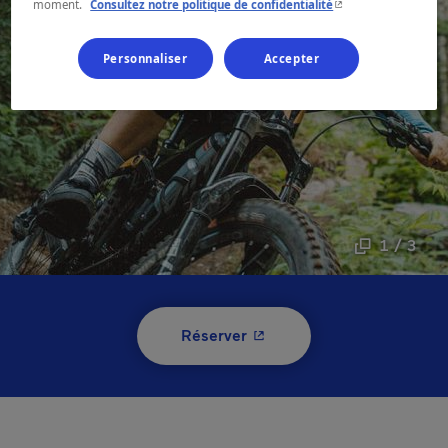
- Cet hyperlien s'ouvr
moment.
Consultez notre politique de confidentialité
Personnaliser
Accepter
1 / 3
- Cet hyperlien s'ouvrira 
Réserver