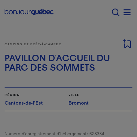
Passer au contenu principal
Main navigation - Fr
Men
CAMPING ET PRÊT-À-CAMPER
PAVILLON D'ACCUEIL DU
PARC DES SOMMETS
RÉGION
VILLE
Cantons-de-l'Est
Bromont
Numéro d’enregistrement d’hébergement :
628334