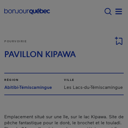
Passer au contenu principal
Main navigation - Fr
Men
POURVOIRIE
PAVILLON KIPAWA
RÉGION
VILLE
Abitibi-Témiscamingue
Les Lacs-du-Témiscamingue
Emplacement situé sur une île, sur le lac Kipawa. Site de
pêche fantastique pour le doré, le brochet et le touladi.