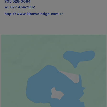
705 528-0084
+1 877 454-7292
- Cet hyperlien s'ouvrira d
http://www.kipawalodge.com