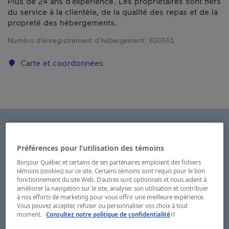
Plus de 24 ans d’expérience. Les propriétaires sont fiers
du service à la clientèle, de la qualité des repas et de la
propreté des hébergements.
Numéro d’enregistrement d’hébergement :
850551
Carte et coordonnées
Préférences pour l’utilisation des témoins
Bonjour Québec et certains de ses partenaires emploient des fichiers
témoins (cookies) sur ce site. Certains témoins sont requis pour le bon
fonctionnement du site Web. D’autres sont optionnels et nous aident à
améliorer la navigation sur le site, analyser son utilisation et contribuer
à nos efforts de marketing pour vous offrir une meilleure expérience.
Vous pouvez accepter, refuser ou personnaliser vos choix à tout
- Cet hyperlien s'ouvr
moment.
Consultez notre politique de confidentialité