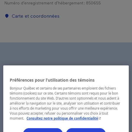
Numéro d’enregistrement d’hébergement :
850655
Carte et coordonnées
Préférences pour l’utilisation des témoins
Bonjour Québec et certains de ses partenaires emploient des fichiers
témoins (cookies) sur ce site. Certains témoins sont requis pour le bon
fonctionnement du site Web. D’autres sont optionnels et nous aident à
améliorer la navigation sur le site, analyser son utilisation et contribuer
à nos efforts de marketing pour vous offrir une meilleure expérience.
Vous pouvez accepter, refuser ou personnaliser vos choix à tout
- Cet hyperlien s'ouvr
moment.
Consultez notre politique de confidentialité