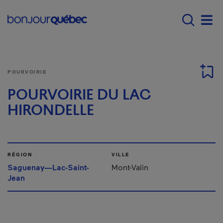
Passer au contenu principal
Main navigation - Fr
Men
POURVOIRIE
POURVOIRIE DU LAC
HIRONDELLE
RÉGION
VILLE
Saguenay—Lac-Saint-
Mont-Valin
Jean