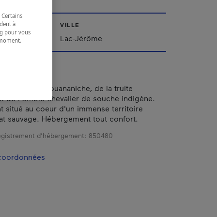
 Certains
dent à
VILLE
ing pour vous
Lac-Jérôme
t moment.
e.
a combative ouananiche, de la truite
 de l'omble chevalier de souche indigène.
situé au coeur d'un immense territoire
tat sauvage. Hébergement tout confort.
gistrement d’hébergement :
850480
 coordonnées