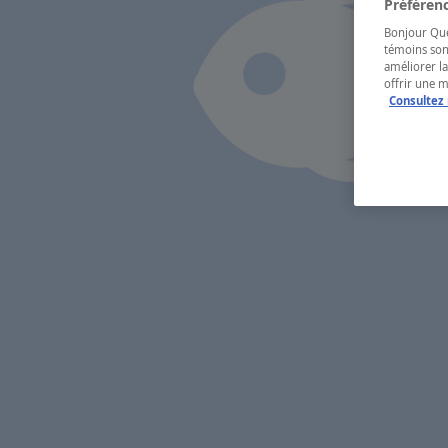
Préférenc
Bonjour Québ
témoins son
améliorer la
offrir une 
Consultez 