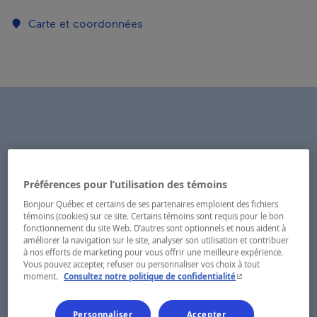
Carte et coordonnées
Préférences pour l’utilisation des témoins
Bonjour Québec et certains de ses partenaires emploient des fichiers
témoins (cookies) sur ce site. Certains témoins sont requis pour le bon
fonctionnement du site Web. D’autres sont optionnels et nous aident à
améliorer la navigation sur le site, analyser son utilisation et contribuer
à nos efforts de marketing pour vous offrir une meilleure expérience.
Vous pouvez accepter, refuser ou personnaliser vos choix à tout
- Cet hyperlien s'ouvr
moment.
Consultez notre politique de confidentialité
Personnaliser
Accepter