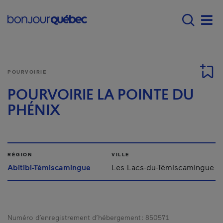
Passer au contenu principal
Main navigation - Fr
Men
POURVOIRIE
POURVOIRIE LA POINTE DU
PHÉNIX
RÉGION
VILLE
Abitibi-Témiscamingue
Les Lacs-du-Témiscamingue
Numéro d’enregistrement d’hébergement :
850571