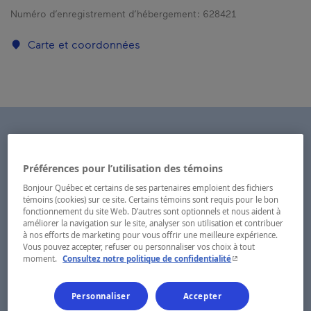
Numéro d’enregistrement d’hébergement :
628421
Carte et coordonnées
Préférences pour l’utilisation des témoins
Bonjour Québec et certains de ses partenaires emploient des fichiers
témoins (cookies) sur ce site. Certains témoins sont requis pour le bon
fonctionnement du site Web. D’autres sont optionnels et nous aident à
améliorer la navigation sur le site, analyser son utilisation et contribuer
à nos efforts de marketing pour vous offrir une meilleure expérience.
Vous pouvez accepter, refuser ou personnaliser vos choix à tout
- Cet hyperlien s'ouvr
moment.
Consultez notre politique de confidentialité
Personnaliser
Accepter