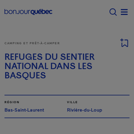
Passer au contenu principal
Main navigation - Fr
Men
CAMPING ET PRÊT-À-CAMPER
REFUGES DU SENTIER
NATIONAL DANS LES
BASQUES
RÉGION
VILLE
Bas-Saint-Laurent
Rivière-du-Loup