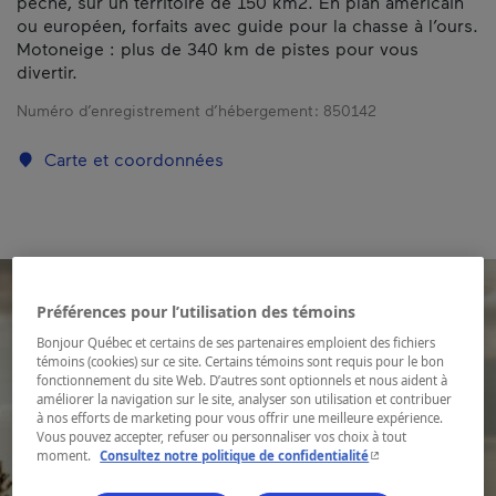
pêche, sur un territoire de 150 km2. En plan américain
ou européen, forfaits avec guide pour la chasse à l’ours.
Motoneige : plus de 340 km de pistes pour vous
divertir.
Numéro d’enregistrement d’hébergement :
850142
Carte et coordonnées
Préférences pour l’utilisation des témoins
Bonjour Québec et certains de ses partenaires emploient des fichiers
témoins (cookies) sur ce site. Certains témoins sont requis pour le bon
fonctionnement du site Web. D’autres sont optionnels et nous aident à
améliorer la navigation sur le site, analyser son utilisation et contribuer
à nos efforts de marketing pour vous offrir une meilleure expérience.
Vous pouvez accepter, refuser ou personnaliser vos choix à tout
- Cet hyperlien s'ouvr
moment.
Consultez notre politique de confidentialité