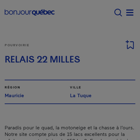
Passer au contenu principal
Main navigation - Fr
Men
POURVOIRIE
RELAIS 22 MILLES
RÉGION
VILLE
Mauricie
La Tuque
Paradis pour le quad, la motoneige et la chasse à l’ours.
Notre site compte plus de 15 lacs excellents pour la