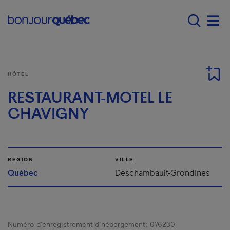
Passer au contenu principal
Main navigation - Fr
Men
HÔTEL
RESTAURANT-MOTEL LE
CHAVIGNY
RÉGION
VILLE
Québec
Deschambault-Grondines
Numéro d’enregistrement d’hébergement :
076230