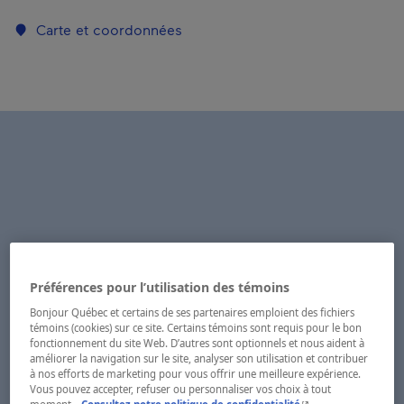
Carte et coordonnées
Préférences pour l’utilisation des témoins
Bonjour Québec et certains de ses partenaires emploient des fichiers
témoins (cookies) sur ce site. Certains témoins sont requis pour le bon
fonctionnement du site Web. D’autres sont optionnels et nous aident à
améliorer la navigation sur le site, analyser son utilisation et contribuer
à nos efforts de marketing pour vous offrir une meilleure expérience.
Vous pouvez accepter, refuser ou personnaliser vos choix à tout
- Cet hyperlien s'ouvr