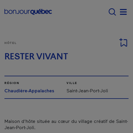
Passer au contenu principal
Main navigation - Fr
Men
HÔTEL
RESTER VIVANT
RÉGION
VILLE
Chaudière-Appalaches
Saint-Jean-Port-Joli
Maison d'hôte située au cœur du village créatif de Saint-
Jean-Port-Joli.