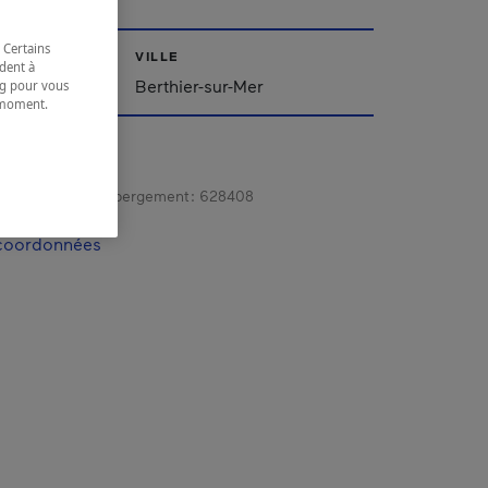
 Certains
VILLE
dent à
ppalaches
Berthier-sur-Mer
ing pour vous
t moment.
e.
gistrement d’hébergement :
628408
 coordonnées