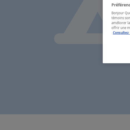
Préférenc
Bonjour Québ
témoins son
améliorer la
offrir une 
Consultez 