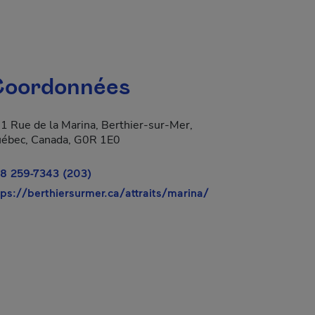
oordonnées
1 Rue de la Marina, Berthier-sur-Mer,
a dans une nouvelle fenêtre.
ébec, Canada, G0R 1E0
8 259-7343 (203)
- Cet hyperlien s'ou
tps://berthiersurmer.ca/attraits/marina/