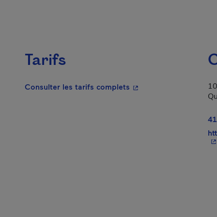
Tarifs
C
10
- Cet hyperlien s'ouvrir
Consulter les tarifs complets
Qu
41
ht