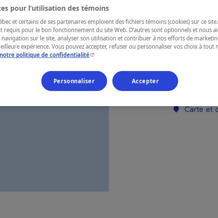
es pour l’utilisation des témoins
ec et certains de ses partenaires emploient des fichiers témoins (cookies) sur ce site.
RÉGION
t requis pour le bon fonctionnement du site Web. D’autres sont optionnels et nous ai
Chaudière-A
 navigation sur le site, analyser son utilisation et contribuer à nos efforts de market
meilleure expérience. Vous pouvez accepter, refuser ou personnaliser vos choix à tou
- Cet hyperlien s'ouvrira dans une nouvelle fenêtr
notre politique de confidentialité
Personnaliser
Accepter
Numéro d’enre
Carte et