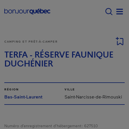
Passer au contenu principal
Main navigation - Fr
Men
CAMPING ET PRÊT-À-CAMPER
TERFA - RÉSERVE FAUNIQUE
DUCHÉNIER
RÉGION
VILLE
Bas-Saint-Laurent
Saint-Narcisse-de-Rimouski
Numéro d’enregistrement d’hébergement :
627510