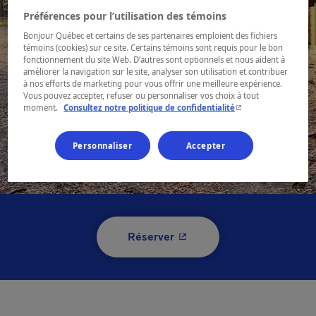
Préférences pour l’utilisation des témoins
Bonjour Québec et certains de ses partenaires emploient des fichiers
témoins (cookies) sur ce site. Certains témoins sont requis pour le bon
fonctionnement du site Web. D’autres sont optionnels et nous aident à
améliorer la navigation sur le site, analyser son utilisation et contribuer
à nos efforts de marketing pour vous offrir une meilleure expérience.
Vous pouvez accepter, refuser ou personnaliser vos choix à tout
- Cet hyperlien s'ouvr
moment.
Consultez notre politique de confidentialité
Personnaliser
Accepter
1 / 2
- Cet hyperlien s'ouvrira 
Réserver