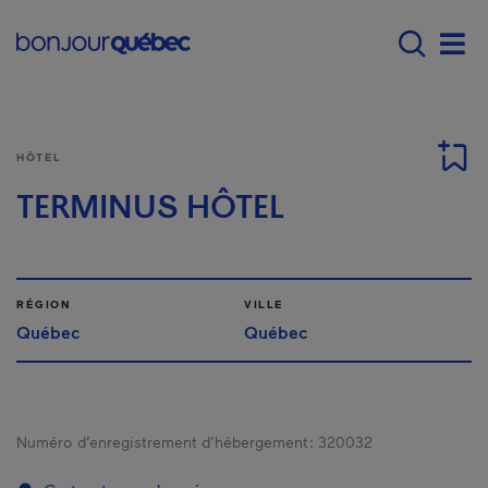
Passer au contenu principal
Main navigation - Fr
Men
HÔTEL
TERMINUS HÔTEL
RÉGION
VILLE
Québec
Québec
Numéro d’enregistrement d’hébergement :
320032