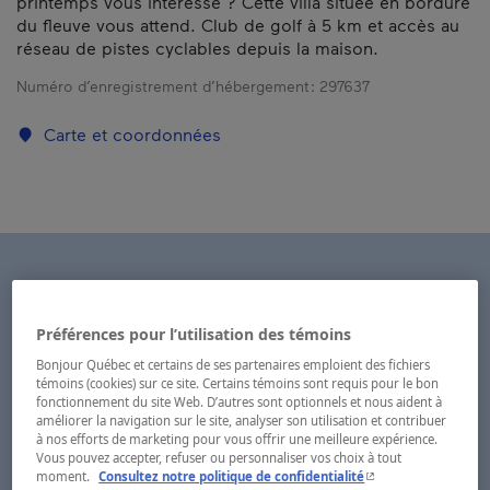
printemps vous intéresse ? Cette villa située en bordure
du fleuve vous attend. Club de golf à 5 km et accès au
réseau de pistes cyclables depuis la maison.
Numéro d’enregistrement d’hébergement :
297637
Carte et coordonnées
Préférences pour l’utilisation des témoins
Bonjour Québec et certains de ses partenaires emploient des fichiers
témoins (cookies) sur ce site. Certains témoins sont requis pour le bon
fonctionnement du site Web. D’autres sont optionnels et nous aident à
améliorer la navigation sur le site, analyser son utilisation et contribuer
à nos efforts de marketing pour vous offrir une meilleure expérience.
Vous pouvez accepter, refuser ou personnaliser vos choix à tout
- Cet hyperlien s'ouvr
moment.
Consultez notre politique de confidentialité