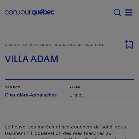
Passer au contenu principal
Main navigation - Fr
Men
CHALET, APPARTEMENT, RÉSIDENCE DE TOURISME
VILLA ADAM
RÉGION
VILLE
Chaudière-Appalaches
L'Islet
Le fleuve, ses marées et ses couchers de soleil vous
fascinent ? L’observation des oies blanches au