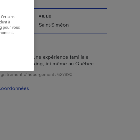
VILLE
 Certains
dent à
Saint-Siméon
ing pour vous
t moment.
e.
 : vous offrir une expérience familiale
ns l’univers viking, ici même au Québec.
gistrement d’hébergement :
627890
 coordonnées