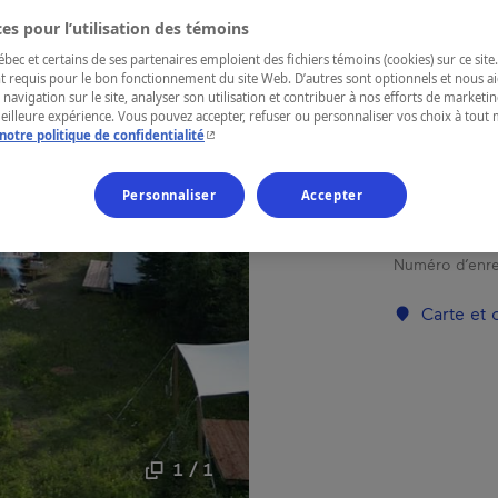
es pour l’utilisation des témoins
RÉGION
ec et certains de ses partenaires emploient des fichiers témoins (cookies) sur ce site.
t requis pour le bon fonctionnement du site Web. D’autres sont optionnels et nous ai
Charlevoix
 navigation sur le site, analyser son utilisation et contribuer à nos efforts de market
meilleure expérience. Vous pouvez accepter, refuser ou personnaliser vos choix à tou
- Cet hyperlien s'ouvrira dans une nouvelle fenêtr
notre politique de confidentialité
Personnaliser
Accepter
Notre mission
immersive da
Numéro d’enre
Carte et
1 / 1