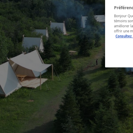
Préférenc
Bonjour Québ
témoins son
améliorer la
offrir une 
Consultez 