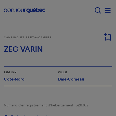
Passer au contenu principal
Main navigation - Fr
Men
CAMPING ET PRÊT-À-CAMPER
ZEC VARIN
RÉGION
VILLE
Côte-Nord
Baie-Comeau
Numéro d’enregistrement d’hébergement :
628302