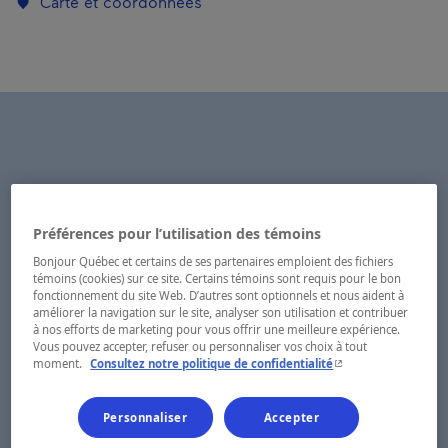
Carte et coordonnées
Préférences pour l’utilisation des témoins
Bonjour Québec et certains de ses partenaires emploient des fichiers
témoins (cookies) sur ce site. Certains témoins sont requis pour le bon
fonctionnement du site Web. D’autres sont optionnels et nous aident à
améliorer la navigation sur le site, analyser son utilisation et contribuer
à nos efforts de marketing pour vous offrir une meilleure expérience.
Vous pouvez accepter, refuser ou personnaliser vos choix à tout
- Cet hyperlien s'ouvr
moment.
Consultez notre politique de confidentialité
Personnaliser
Accepter