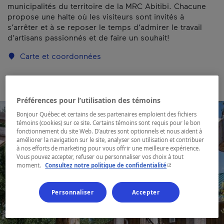
municipalités du territoire de la MRC Abitibi. Chacune
propose une halte où les visiteurs sont invités à
s’arrêter et à se reposer le temps d’admirer le travail
d’artisans passionnés et de faire un souhait!
Carte et coordonnées
Préférences pour l’utilisation des témoins
Bonjour Québec et certains de ses partenaires emploient des fichiers
témoins (cookies) sur ce site. Certains témoins sont requis pour le bon
fonctionnement du site Web. D’autres sont optionnels et nous aident à
améliorer la navigation sur le site, analyser son utilisation et contribuer
à nos efforts de marketing pour vous offrir une meilleure expérience.
Vous pouvez accepter, refuser ou personnaliser vos choix à tout
- Cet hyperlien s'ouvr
moment.
Consultez notre politique de confidentialité
Personnaliser
Accepter