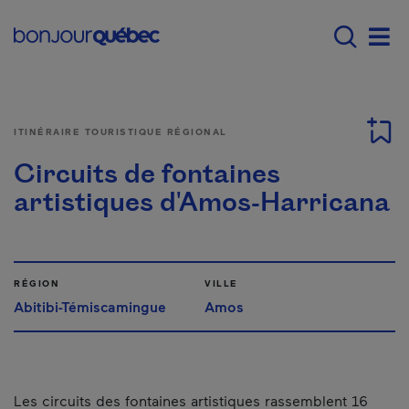
Passer au contenu principal
Main navigation - Fr
Men
ITINÉRAIRE TOURISTIQUE RÉGIONAL
Circuits de fontaines
artistiques d'Amos-Harricana
RÉGION
VILLE
Abitibi-Témiscamingue
Amos
Les circuits des fontaines artistiques rassemblent 16