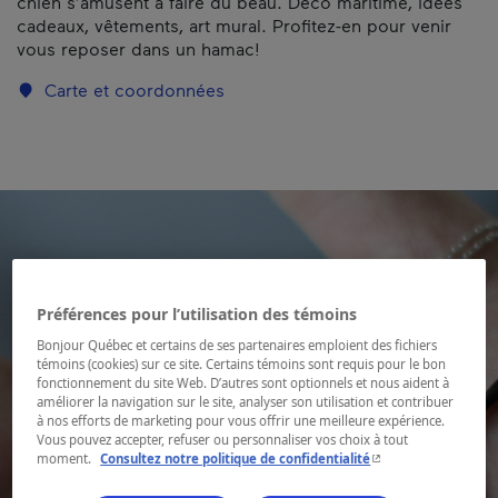
chien s’amusent à faire du beau. Déco maritime, idées
cadeaux, vêtements, art mural. Profitez-en pour venir
vous reposer dans un hamac!
Carte et coordonnées
Préférences pour l’utilisation des témoins
Bonjour Québec et certains de ses partenaires emploient des fichiers
témoins (cookies) sur ce site. Certains témoins sont requis pour le bon
fonctionnement du site Web. D’autres sont optionnels et nous aident à
améliorer la navigation sur le site, analyser son utilisation et contribuer
à nos efforts de marketing pour vous offrir une meilleure expérience.
Vous pouvez accepter, refuser ou personnaliser vos choix à tout
- Cet hyperlien s'ouvr
moment.
Consultez notre politique de confidentialité