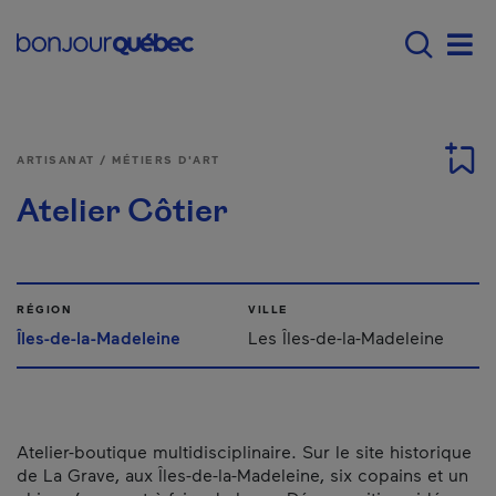
Passer au contenu principal
Main navigation - Fr
Men
ARTISANAT / MÉTIERS D'ART
Atelier Côtier
RÉGION
VILLE
Îles-de-la-Madeleine
Les Îles-de-la-Madeleine
Atelier-boutique multidisciplinaire. Sur le site historique
de La Grave, aux Îles-de-la-Madeleine, six copains et un