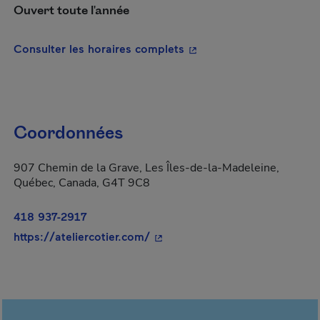
Ouvert toute l'année
- Cet hyperlien s'ouvrira
Consulter les horaires complets
Coordonnées
907 Chemin de la Grave, Les Îles-de-la-Madeleine,
Québec, Canada, G4T 9C8
418 937-2917
- Cet hyperlien s'ouvrira dans 
https://ateliercotier.com/