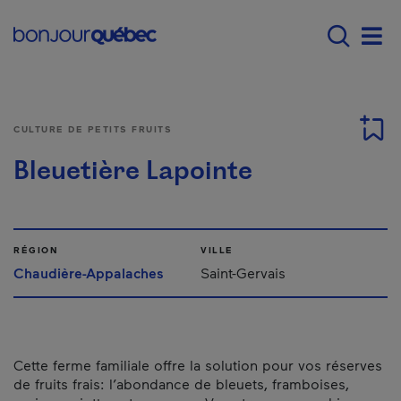
Passer au contenu principal
Main navigation - Fr
Men
CULTURE DE PETITS FRUITS
Bleuetière Lapointe
RÉGION
VILLE
Chaudière-Appalaches
Saint-Gervais
Cette ferme familiale offre la solution pour vos réserves
de fruits frais: l’abondance de bleuets, framboises,