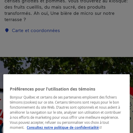
cerises griottes et pommes. Vous trouverez au kiosque:
des fruits cueillis, du maïs sucré, des produits
transformés. Ah oui, Une bière de micro sur notre
terrasse ?
Carte et coordonnées
Préférences pour l’utilisation des témoins
Bonjour Québec et certains de ses partenaires emploient des fichiers
témoins (cookies) sur ce site. Certains témoins sont requis pour le bon
fonctionnement du site Web. D’autres sont optionnels et nous aident à
améliorer la navigation sur le site, analyser son utilisation et contribuer
à nos efforts de marketing pour vous offrir une meilleure expérience.
Vous pouvez accepter, refuser ou personnaliser vos choix à tout
- Cet hyperlien s'ouvr
moment.
Consultez notre politique de confidentialité