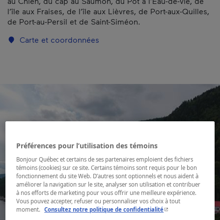
au Chien, du cap au Saumon, du Pot à l’Eau-de-vie, de
l’île aux Fraises, de l’île aux Lièvres, de Port-aux-Quilles,
de Port-au-Persil et de Saint-Siméon.
Carte et coordonnées
Préférences pour l’utilisation des témoins
Bonjour Québec et certains de ses partenaires emploient des fichiers
témoins (cookies) sur ce site. Certains témoins sont requis pour le bon
fonctionnement du site Web. D’autres sont optionnels et nous aident à
améliorer la navigation sur le site, analyser son utilisation et contribuer
à nos efforts de marketing pour vous offrir une meilleure expérience.
Vous pouvez accepter, refuser ou personnaliser vos choix à tout
- Cet hyperlien s'ouvr
moment.
Consultez notre politique de confidentialité