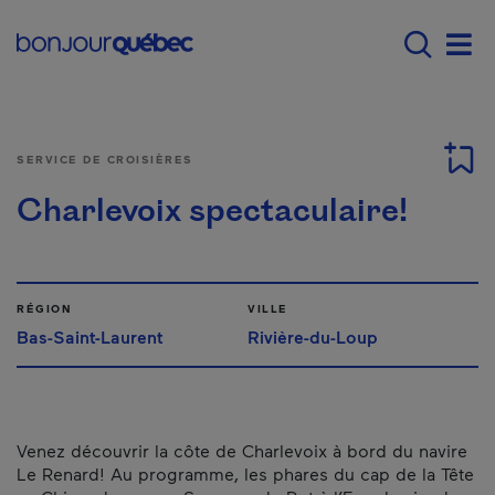
Passer au contenu principal
Main navigation - Fr
Men
SERVICE DE CROISIÈRES
Charlevoix spectaculaire!
RÉGION
VILLE
Bas-Saint-Laurent
Rivière-du-Loup
Venez découvrir la côte de Charlevoix à bord du navire
Le Renard! Au programme, les phares du cap de la Tête