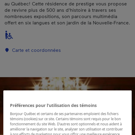
au Québec! Cette résidence de prestige vous propose
de revivre plus de 500 ans d'histoire à travers ses
nombreuses expositions, son parcours multimédia
offert en six langues et son jardin de la Nouvelle-France.
Carte et coordonnées
Préférences pour l’utilisation des témoins
Bonjour Québec et certains de ses partenaires emploient des fichiers
témoins (cookies) sur ce site. Certains témoins sont requis pour le bon
fonctionnement du site Web. D’autres sont optionnels et nous aident à
améliorer la navigation sur le site, analyser son utilisation et contribuer
à nos efforts de marketing pour vous offrir une meilleure expérience.