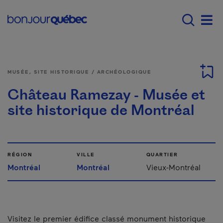
Passer au contenu principal
Main navigation - Fr
Men
MUSÉE, SITE HISTORIQUE / ARCHÉOLOGIQUE
Château Ramezay - Musée et
site historique de Montréal
RÉGION
VILLE
QUARTIER
Montréal
Montréal
Vieux-Montréal
Visitez le premier édifice classé monument historique