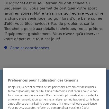
Le Ricochet est le seul terrain de golf éclairé au
Saguenay, qui vous permet de pratiquer votre sport
favori en soirée. Notre terrain de golf éclairé vous offre
la chance de venir jouer au golf lors d’une belle soirée
d’été. Vous êtes novices? Pas de problème, car le
Ricochet a pensé aux détails techniques : nous prêtons
l’équipement gratuitement. Vous n’avez qu’à réserver
votre départ et le tour est joué!
Carte et coordonnées
Préférences pour l’utilisation des témoins
Bonjour Québec et certains de ses partenaires emploient des fichiers
témoins (cookies) sur ce site. Certains témoins sont requis pour le bon
fonctionnement du site Web. D’autres sont optionnels et nous aident à
améliorer la navigation sur le site, analyser son utilisation et contribuer
à nos efforts de marketing pour vous offrir une meilleure expérience.
Vous pouvez accepter, refuser ou personnaliser vos choix à tout