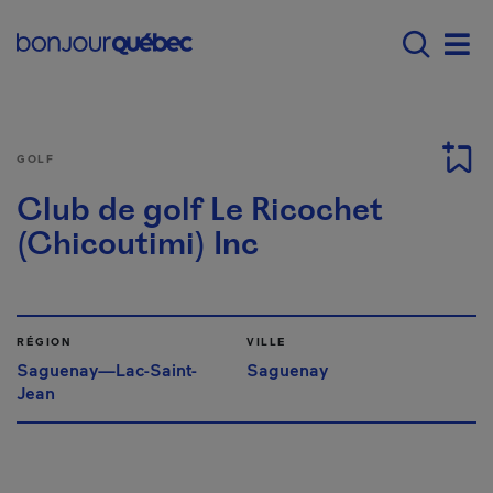
Passer au contenu principal
Main navigation - Fr
Men
GOLF
Club de golf Le Ricochet
(Chicoutimi) Inc
RÉGION
VILLE
Saguenay—Lac-Saint-
Saguenay
Jean