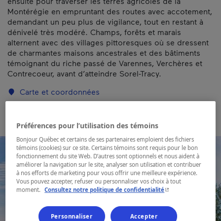
ensuite pour traverser les terres agricoles de la
Montérégie en empruntant des routes avec accotement,
demandant un peu plus de vigilance, tout en restant à
dénivelé très modéré. Champs, forêts et marais
alternent avec des villages pittoresques où se dressent
de charmantes maisons ancestrales et des bâtiments
témoignant du riche passé de Varennes, Verchères et
Contrecoeur, avant d’atteindre Sorel-Tracy.
Carte et coordonnées
Préférences pour l’utilisation des témoins
Bonjour Québec et certains de ses partenaires emploient des fichiers
témoins (cookies) sur ce site. Certains témoins sont requis pour le bon
fonctionnement du site Web. D’autres sont optionnels et nous aident à
améliorer la navigation sur le site, analyser son utilisation et contribuer
à nos efforts de marketing pour vous offrir une meilleure expérience.
Vous pouvez accepter, refuser ou personnaliser vos choix à tout
- Cet hyperlien s'ouvr
moment.
Consultez notre politique de confidentialité
Personnaliser
Accepter