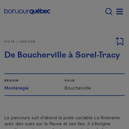
Passer au contenu principal
Main navigation - Fr
Men
PISTE / SENTIER
De Boucherville à Sorel-Tracy
RÉGION
VILLE
Montérégie
Boucherville
Le parcours suit d’abord la piste cyclable La Riveraine
avec des vues sur le fleuve et ses îles. Il s’éloigne