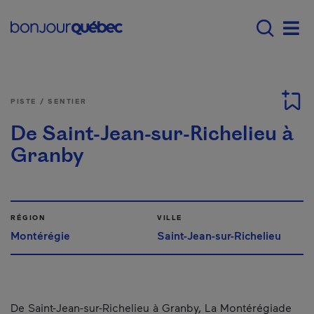
Passer au contenu principal
Main navigation - Fr
Men
PISTE / SENTIER
De Saint-Jean-sur-Richelieu à
Granby
RÉGION
VILLE
Montérégie
Saint-Jean-sur-Richelieu
De Saint-Jean-sur-Richelieu à Granby, La Montérégiade