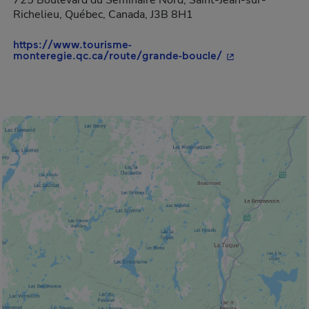
725 Boulevard du Séminaire Nord, Saint-Jean-sur-
Richelieu, Québec, Canada, J3B 8H1
https://www.tourisme-
- Cet hyperlien 
monteregie.qc.ca/route/grande-boucle/