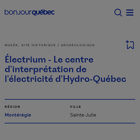
Passer au contenu principal
Main navigation - Fr
Men
MUSÉE, SITE HISTORIQUE / ARCHÉOLOGIQUE
Électrium - Le centre
d'interprétation de
l'électricité d'Hydro-Québec
RÉGION
VILLE
Montérégie
Sainte-Julie