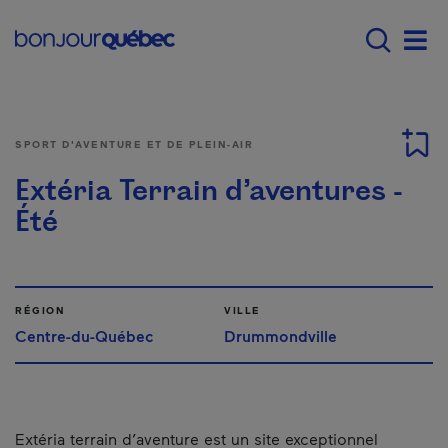
Passer au contenu principal
Main navigation - Fr
Men
SPORT D'AVENTURE ET DE PLEIN-AIR
Extéria Terrain d’aventures -
Été
RÉGION
VILLE
Centre-du-Québec
Drummondville
Extéria terrain d’aventure est un site exceptionnel