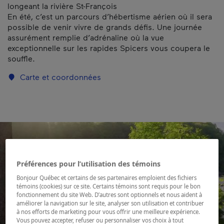
longeant la rivière St-François
En été, c’est un parcours d’hébertisme aérien où il sera
possible de venir vivre de grands défis. Une journée
assurément remplie d’adrénaline où la vue
exceptionnelle sur les rapides Spicers vous coupera le
souffle.
Carte et coordonnées
Préférences pour l’utilisation des témoins
Bonjour Québec et certains de ses partenaires emploient des fichiers
témoins (cookies) sur ce site. Certains témoins sont requis pour le bon
fonctionnement du site Web. D’autres sont optionnels et nous aident à
améliorer la navigation sur le site, analyser son utilisation et contribuer
à nos efforts de marketing pour vous offrir une meilleure expérience.
Vous pouvez accepter, refuser ou personnaliser vos choix à tout