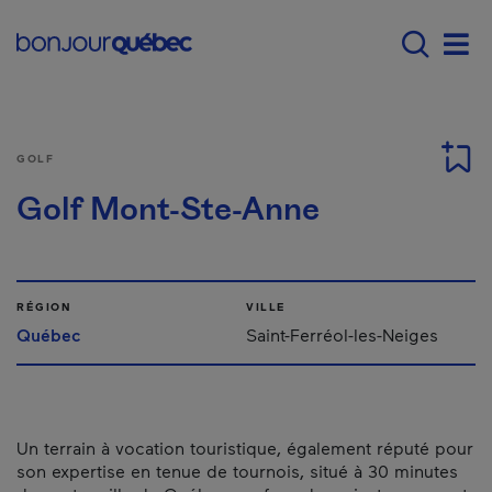
Passer au contenu principal
Main navigation - Fr
Men
GOLF
Golf Mont-Ste-Anne
RÉGION
VILLE
Québec
Saint-Ferréol-les-Neiges
Un terrain à vocation touristique, également réputé pour
son expertise en tenue de tournois, situé à 30 minutes