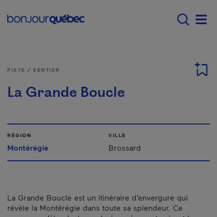
Passer au contenu principal
Main navigation - Fr
Men
PISTE / SENTIER
La Grande Boucle
RÉGION
VILLE
Montérégie
Brossard
La Grande Boucle est un itinéraire d’envergure qui
révèle la Montérégie dans toute sa splendeur. Ce