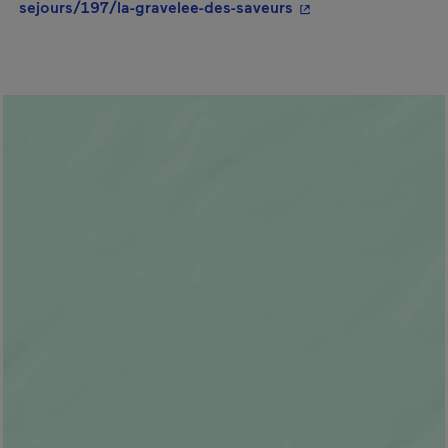
- Cet hyperlien s'ou
sejours/197/la-gravelee-des-saveurs