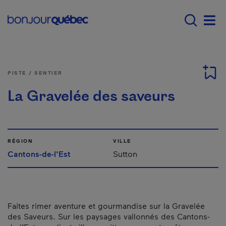
Passer au contenu principal
Main navigation - Fr
Men
PISTE / SENTIER
La Gravelée des saveurs
RÉGION
VILLE
Cantons-de-l'Est
Sutton
Faites rimer aventure et gourmandise sur la Gravelée
des Saveurs. Sur les paysages vallonnés des Cantons-