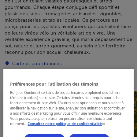
de-l’Est en reliant villages pittoresques et arrêts
gourmands. Chaque étape conjugue défi sportif et
plaisir des sens : fromageries artisanales, vignobles,
microbrasseries et tables locales. Ce parcours est
conçu pour les cyclistes aventuriers qui souhaitent faire
de leurs virées vélo un véritable art de vivre. Une
véritable expérience gravelle, qui marie dépassement de
soi, nature et terroir gourmand, au sein d’un territoire
reconnu pour son accueil chaleureux.
Carte et coordonnées
Préférences pour l’utilisation des témoins
Bonjour Québec et certains de ses partenaires emploient des fichiers
témoins (cookies) sur ce site. Certains témoins sont requis pour le bon
fonctionnement du site Web. D’autres sont optionnels et nous aident à
améliorer la navigation sur le site, analyser son utilisation et contribuer
à nos efforts de marketing pour vous offrir une meilleure expérience.
Vous pouvez accepter, refuser ou personnaliser vos choix à tout
- Cet hyperlien s'ouvr
moment.
Consultez notre politique de confidentialité