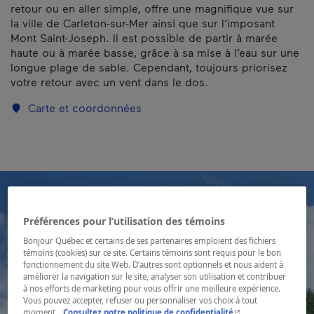
retour ou en aller simple, offre une magnifique vue sur
la ville de Carleton-sur-Mer ainsi que sur l’imposant
Mont Saint-Joseph. Il est possible de partir à marée
haute ou à marée basse, grâce à sa mise à l’eau sur une
longue plage de sable. Cependant, toujours priorisez
votre retour avec un vent dans le dos.
Carte et coordonnées
Préférences pour l’utilisation des témoins
Bonjour Québec et certains de ses partenaires emploient des fichiers
témoins (cookies) sur ce site. Certains témoins sont requis pour le bon
fonctionnement du site Web. D’autres sont optionnels et nous aident à
améliorer la navigation sur le site, analyser son utilisation et contribuer
à nos efforts de marketing pour vous offrir une meilleure expérience.
Vous pouvez accepter, refuser ou personnaliser vos choix à tout
- Cet hyperlien s'ouvr
moment.
Consultez notre politique de confidentialité