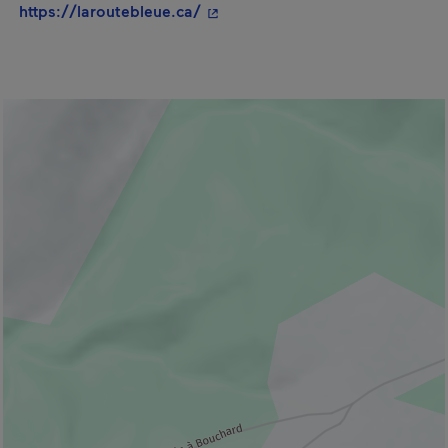
- Cet hyperlien s'ouvrira dans un
https://laroutebleue.ca/