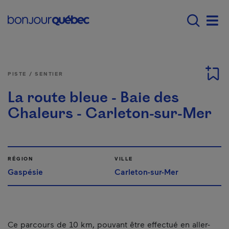
Passer au contenu principal
Main navigation - Fr
Men
PISTE / SENTIER
La route bleue - Baie des
Chaleurs - Carleton-sur-Mer
RÉGION
VILLE
Gaspésie
Carleton-sur-Mer
Ce parcours de 10 km, pouvant être effectué en aller-