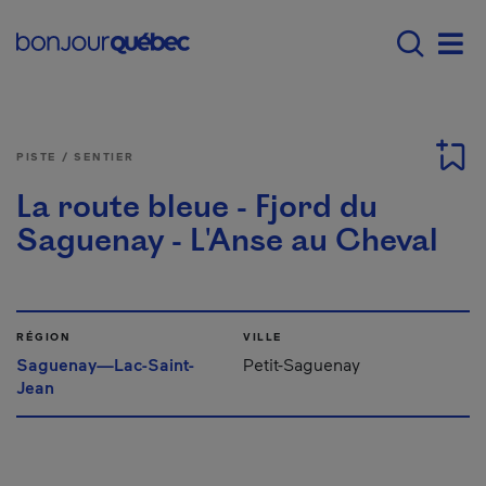
Passer au contenu principal
Main navigation - Fr
Men
PISTE / SENTIER
La route bleue - Fjord du
Saguenay - L'Anse au Cheval
RÉGION
VILLE
Saguenay—Lac-Saint-
Petit-Saguenay
Jean