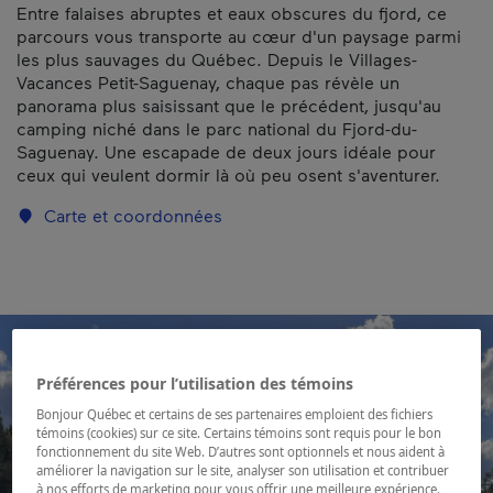
Entre falaises abruptes et eaux obscures du fjord, ce
parcours vous transporte au cœur d'un paysage parmi
les plus sauvages du Québec. Depuis le Villages-
Vacances Petit-Saguenay, chaque pas révèle un
panorama plus saisissant que le précédent, jusqu'au
camping niché dans le parc national du Fjord-du-
Saguenay. Une escapade de deux jours idéale pour
ceux qui veulent dormir là où peu osent s'aventurer.
Carte et coordonnées
Préférences pour l’utilisation des témoins
Bonjour Québec et certains de ses partenaires emploient des fichiers
témoins (cookies) sur ce site. Certains témoins sont requis pour le bon
fonctionnement du site Web. D’autres sont optionnels et nous aident à
améliorer la navigation sur le site, analyser son utilisation et contribuer
à nos efforts de marketing pour vous offrir une meilleure expérience.