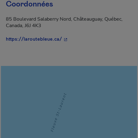
Coordonnées
85 Boulevard Salaberry Nord, Châteauguay, Québec,
Canada, J6J 4K3
- Cet hyperlien s'ouvrira dans un
https://laroutebleue.ca/