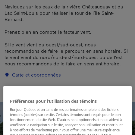
Naviguez sur les eaux de la rivière Châteauguay et du
Lac Saint-Louis pour réaliser le tour de l’île Saint-
Bernard.
Prenez bien en compte le facteur vent.
Si le vent vient du ouest/sud-ouest, nous
recommandons de faire le parcours en sens horaire. Si
le vent vient du nord/nord-est/nord-ouest ou de l’est
nous recommandons de le faire en sens antihoraire.
Carte et coordonnées
Préférences pour l’utilisation des témoins
Bonjour Québec et certains de ses partenaires emploient des fichiers
témoins (cookies) sur ce site. Certains témoins sont requis pour le bon
fonctionnement du site Web. D’autres sont optionnels et nous aident à
améliorer la navigation sur le site, analyser son utilisation et contribuer
à nos efforts de marketing pour vous offrir une meilleure expérience.