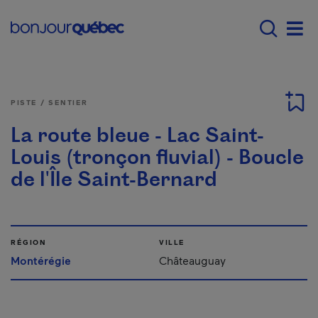
Passer au contenu principal
Main navigation - Fr
Men
PISTE / SENTIER
La route bleue - Lac Saint-
Louis (tronçon fluvial) - Boucle
de l'Île Saint-Bernard
RÉGION
VILLE
Montérégie
Châteauguay