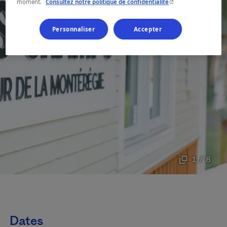
- Cet hyperlien s'ouvr
moment.
Consultez notre politique de confidentialité
Personnaliser
Accepter
1 / 8
Dates