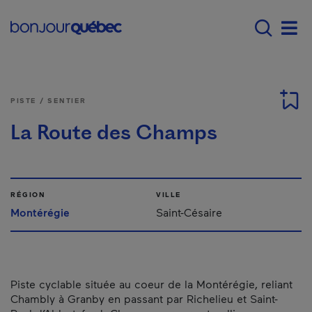
Passer au contenu principal
Main navigation - Fr
Men
PISTE / SENTIER
La Route des Champs
RÉGION
VILLE
Montérégie
Saint-Césaire
Piste cyclable située au coeur de la Montérégie, reliant
Chambly à Granby en passant par Richelieu et Saint-