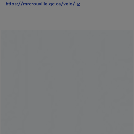
- Cet hyperlien s'ouvrira 
https://mrcrouville.qc.ca/velo/