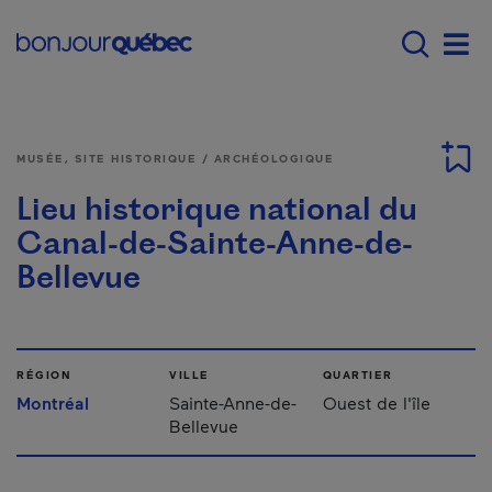
Passer au contenu principal
Main navigation - Fr
Men
MUSÉE, SITE HISTORIQUE / ARCHÉOLOGIQUE
Lieu historique national du
Canal-de-Sainte-Anne-de-
Bellevue
RÉGION
VILLE
QUARTIER
Montréal
Sainte-Anne-de-
Ouest de l'île
Bellevue