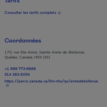
Tarifs
- Cet hyperlien s'ouvrira da
Consulter les tarifs complets
Coordonnées
170, rue Ste-Anne, Sainte-Anne-de-Bellevue,
Québec, Canada, H9X 1N1
+1 888 773-8888
514 283-6054
- Cet
https://parcs.canada.ca/lhn-nhs/qc/annedebellevue