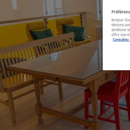
Préférenc
Bonjour Québ
témoins son
améliorer la
offrir une 
Consultez 