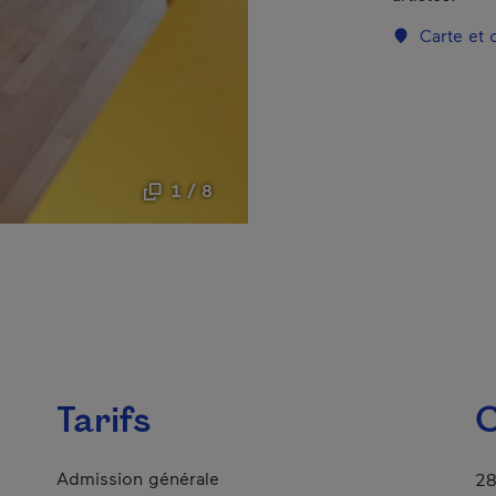
Carte et
1 / 8
Tarifs
C
Admission générale
28