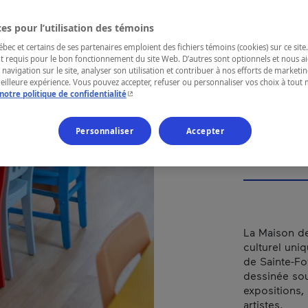
d'i
his
es pour l’utilisation des témoins
ec et certains de ses partenaires emploient des fichiers témoins (cookies) sur ce site.
Sai
t requis pour le bon fonctionnement du site Web. D’autres sont optionnels et nous ai
 navigation sur le site, analyser son utilisation et contribuer à nos efforts de market
meilleure expérience. Vous pouvez accepter, refuser ou personnaliser vos choix à tou
- Cet hyperlien s'ouvrira dans une nouvelle fenêtr
notre politique de confidentialité
Personnaliser
Accepter
RÉGION
Québec
La Maison de
culturel uni
de Sainte-Foy
dessinée sou
expositions,
artistes.