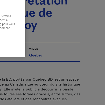
nterprétation
torique de
 Certains
nte-Foy
dent à
ing pour vous
t moment.
e.
VILLE
Québec
 la BD, portée par Québec BD, est un espace
que au Canada, situé au cœur du site historique
. Elle invite le public à découvrir la bande
s toutes ses formes grâce à, entre autres, des
 des ateliers et des rencontres avec les