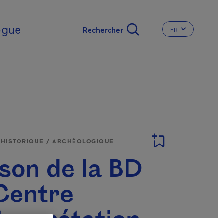
nal
ogue
FR
CHANGER LA L
E HISTORIQUE / ARCHÉOLOGIQUE
son de la BD
Centre