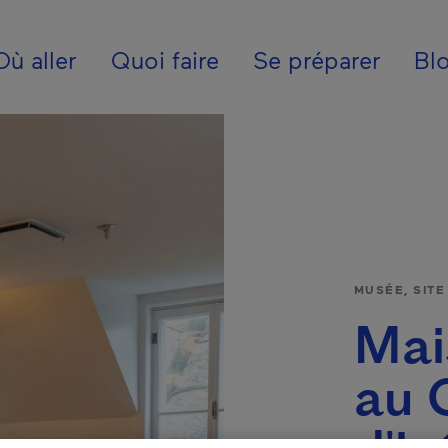
ion - Fr - Internatio
Où aller
Quoi faire
Se préparer
Bl
MUSÉE, SIT
Mai
au 