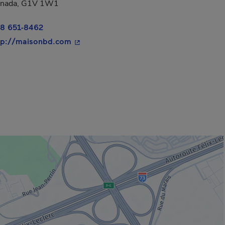
nada, G1V 1W1
8 651-8462
- Cet hyperlien s'ouvrira dans une nouvel
tp://maisonbd.com