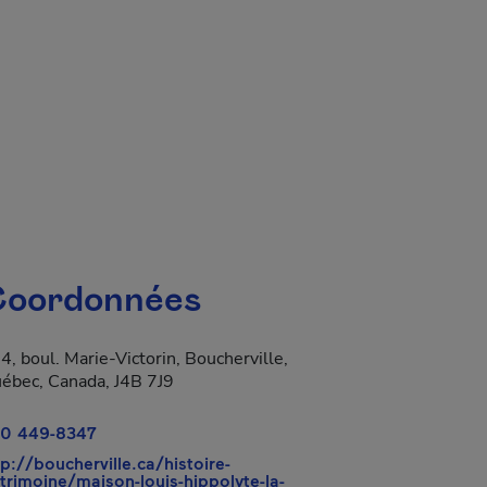
oordonnées
4, boul. Marie-Victorin, Boucherville,
ébec, Canada, J4B 7J9
0 449-8347
tp://boucherville.ca/histoire-
trimoine/maison-louis-hippolyte-la-