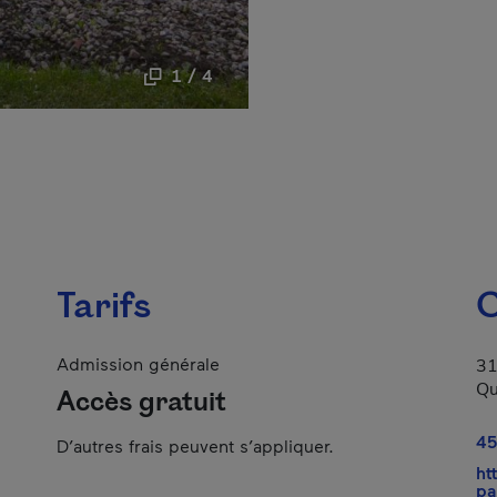
1 / 4
Tarifs
C
Admission générale
31
Qu
Accès gratuit
45
D’autres frais peuvent s’appliquer.
ht
pa