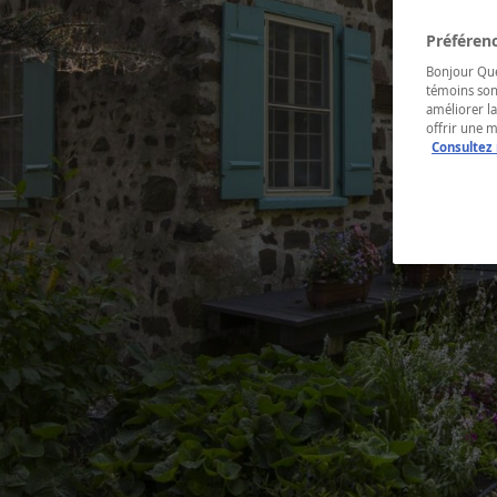
Préférenc
Bonjour Québ
témoins son
améliorer la
offrir une 
Consultez 