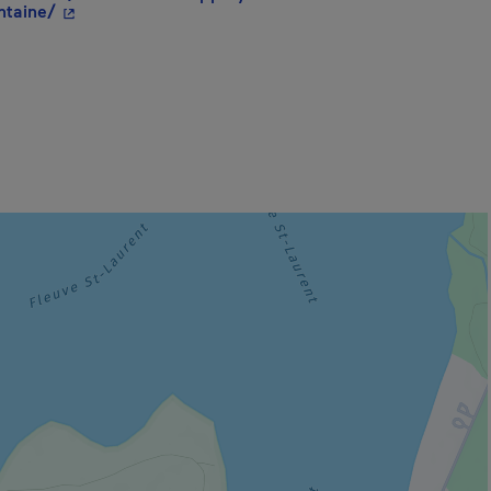
- Cet hyperlien s'ouvrira dans une nouvelle fenêtre.
ntaine/