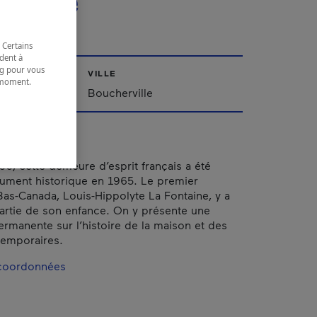
taine
 Certains
dent à
ing pour vous
VILLE
t moment.
Boucherville
e.
66, cette demeure d’esprit français a été
ument historique en 1965. Le premier
Bas-Canada, Louis-Hippolyte La Fontaine, y a
artie de son enfance. On y présente une
ermanente sur l’histoire de la maison et des
temporaires.
 coordonnées