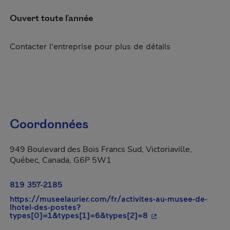
Ouvert toute l'année
Contacter l'entreprise pour plus de détails
Coordonnées
949 Boulevard des Bois Francs Sud, Victoriaville,
Québec, Canada, G6P 5W1
819 357-2185
https://museelaurier.com/fr/activites-au-musee-de-
lhotel-des-postes?
- Cet hyperlien s'ouv
types[0]=1&types[1]=6&types[2]=8