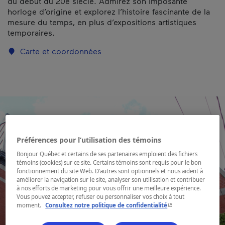
du début du 20e siècle. Admirez son imposante
horloge d’origine et explorez l’histoire fascinante de la
mesure du temps, en plus d’expositions artistiques
temporaires.
Carte et coordonnées
Préférences pour l’utilisation des témoins
Bonjour Québec et certains de ses partenaires emploient des fichiers
témoins (cookies) sur ce site. Certains témoins sont requis pour le bon
fonctionnement du site Web. D’autres sont optionnels et nous aident à
améliorer la navigation sur le site, analyser son utilisation et contribuer
à nos efforts de marketing pour vous offrir une meilleure expérience.
Vous pouvez accepter, refuser ou personnaliser vos choix à tout
- Cet hyperlien s'ouvr
moment.
Consultez notre politique de confidentialité