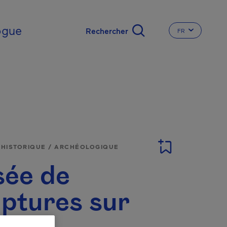
nal
ogue
FR
CHANGER LA L
E HISTORIQUE / ARCHÉOLOGIQUE
ée de
lptures sur