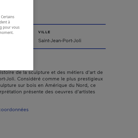
s
 Certains
dent à
ing pour vous
VILLE
t moment.
e.
ppalaches
Saint-Jean-Port-Joli
stoire de la sculpture et des métiers d'art de
ort-Joli. Considéré comme le plus prestigieux
ulpture sur bois en Amérique du Nord, ce
erprétation présente des oeuvres d'artistes
 coordonnées