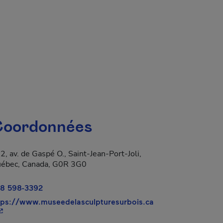
oordonnées
2, av. de Gaspé O., Saint-Jean-Port-Joli,
a dans une nouvelle fenêtre.
ébec, Canada, G0R 3G0
8 598-3392
tps://www.museedelasculpturesurbois.ca
 Cet hyperlien s'ouvrira dans une nouvelle fenêtre.