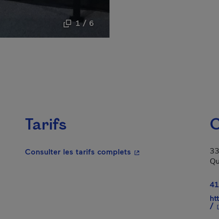
1 / 6
Tarifs
C
33
- Cet hyperlien s'ouvrir
Consulter les tarifs complets
Qu
lien s'ouvrira dans une nouvelle fenêtre.
41
ht
-
/