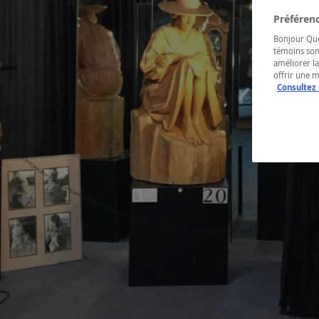
Préférenc
Bonjour Québ
témoins son
améliorer la
offrir une 
Consultez 