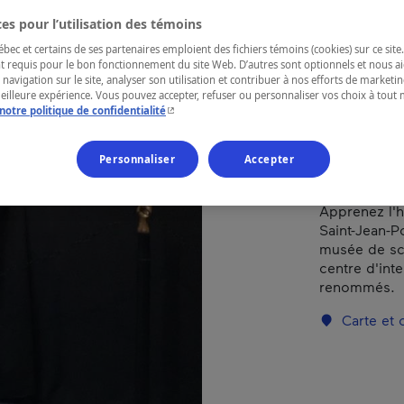
boi
es pour l’utilisation des témoins
ec et certains de ses partenaires emploient des fichiers témoins (cookies) sur ce site.
t requis pour le bon fonctionnement du site Web. D’autres sont optionnels et nous ai
 navigation sur le site, analyser son utilisation et contribuer à nos efforts de market
RÉGION
meilleure expérience. Vous pouvez accepter, refuser ou personnaliser vos choix à tou
- Cet hyperlien s'ouvrira dans une nouvelle fenêtr
notre politique de confidentialité
Chaudière-A
Personnaliser
Accepter
Apprenez l'hi
Saint-Jean-P
musée de sc
centre d'int
renommés.
Carte et