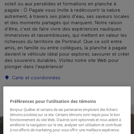
soleil ou aux perséides et formations en planche à
pagaie : Õ Pagaie vous invite à redécouvrir la nature
autrement, à travers ses plans d'eau, ses saveurs locales
et des moments partagés qui marquent. Notre raison
d'être, c'est de faire vivre des expériences nautiques
immersives et rassembleuses, qui mettent en valeur les
richesses du territoire de Portneuf. Que ce soit entre
amis, en famille ou entre collègues, la planche à pagaie
devient le véhicule idéal pour explorer, savourer et créer
des souvenirs durables. Visitez notre site Web pour
plonger dans l'expérience!
Carte et coordonnées
Préférences pour l’utilisation des témoins
Bonjour Québec et certains de ses partenaires emploient des fichiers
témoins (cookies) sur ce site. Certains témoins sont requis pour le bon
fonctionnement du site Web. D’autres sont optionnels et nous aident à
améliorer la navigation sur le site, analyser son utilisation et contribuer
à nos efforts de marketing pour vous offrir une meilleure expérience.