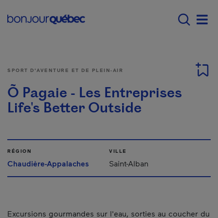
Passer au contenu principal
Main navigation - Fr
Men
SPORT D'AVENTURE ET DE PLEIN-AIR
Õ Pagaie - Les Entreprises
Life's Better Outside
RÉGION
VILLE
Chaudière-Appalaches
Saint-Alban
Excursions gourmandes sur l'eau, sorties au coucher du