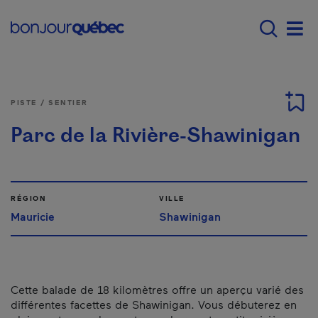
Passer au contenu principal
Main navigation - Fr
Men
PISTE / SENTIER
Parc de la Rivière-Shawinigan
RÉGION
VILLE
Mauricie
Shawinigan
Cette balade de 18 kilomètres offre un aperçu varié des
différentes facettes de Shawinigan. Vous débuterez en