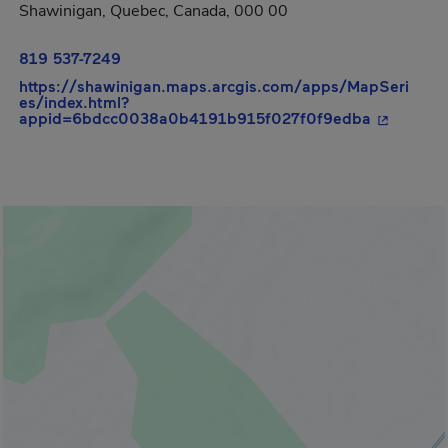
Shawinigan, Quebec, Canada, 000 00
819 537-7249
https://shawinigan.maps.arcgis.com/apps/MapSeri
es/index.html?
- Cet hype
appid=6bdcc0038a0b4191b915f027f0f9edba