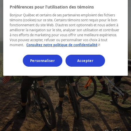
Préférences pour l’utilisation des témoins
Bonjour Québec et certains de ses partenaires emploient des fichiers
témoins (cookies) sur ce site. Certains témoins sont requis pour le bon
fonctionnement du site Web. D’autres sont optionnels et nous aident à
améliorer la navigation sur le site, analyser son utilisation et contribuer
à nos efforts de marketing pour vous offrir une meilleure expérience.
Vous pouvez accepter, refuser ou personnaliser vos choix à tout
- Cet hyperlien s'ouvr
moment.
Consultez notre politique de confidentialité
Personnaliser
Accepter