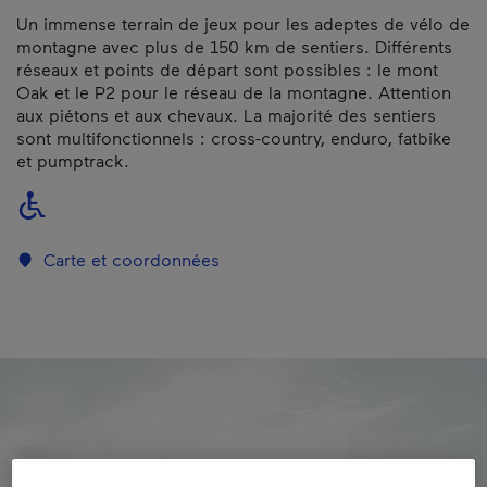
Un immense terrain de jeux pour les adeptes de vélo de
montagne avec plus de 150 km de sentiers. Différents
réseaux et points de départ sont possibles : le mont
Oak et le P2 pour le réseau de la montagne. Attention
aux piétons et aux chevaux. La majorité des sentiers
sont multifonctionnels : cross-country, enduro, fatbike
et pumptrack.
Carte et coordonnées