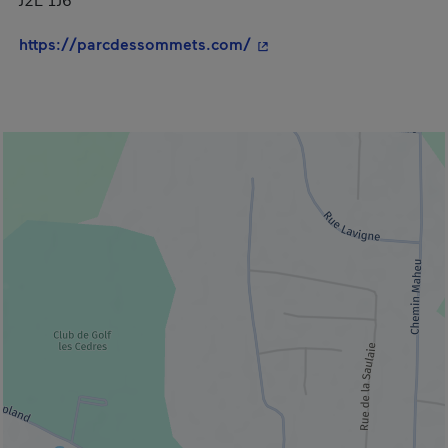
J2L 1J6
- Cet hyperlien s'ouvrira 
https://parcdessommets.com/