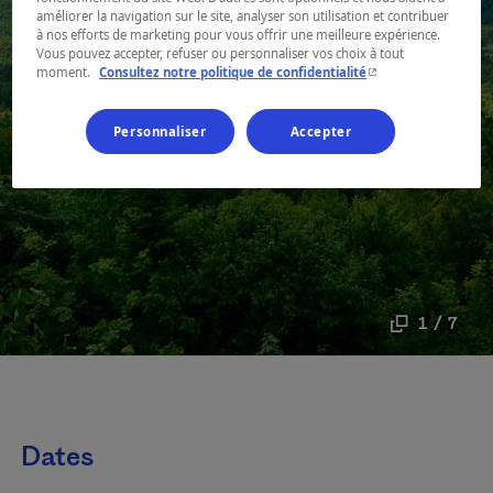
améliorer la navigation sur le site, analyser son utilisation et contribuer
à nos efforts de marketing pour vous offrir une meilleure expérience.
Vous pouvez accepter, refuser ou personnaliser vos choix à tout
- Cet hyperlien s'ouvr
moment.
Consultez notre politique de confidentialité
Personnaliser
Accepter
1 / 7
Dates