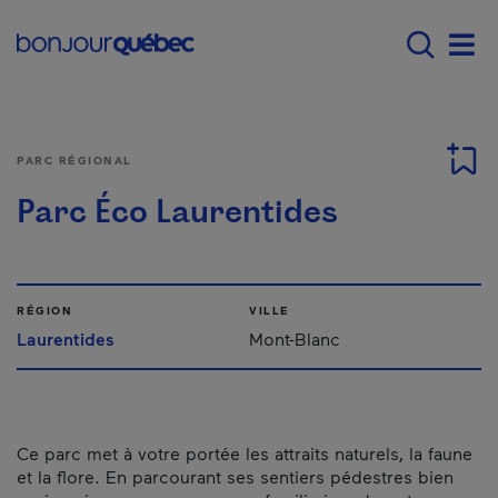
Passer au contenu principal
Main navigation - Fr
Men
PARC RÉGIONAL
Parc Éco Laurentides
RÉGION
VILLE
Laurentides
Mont-Blanc
Ce parc met à votre portée les attraits naturels, la faune
et la flore. En parcourant ses sentiers pédestres bien