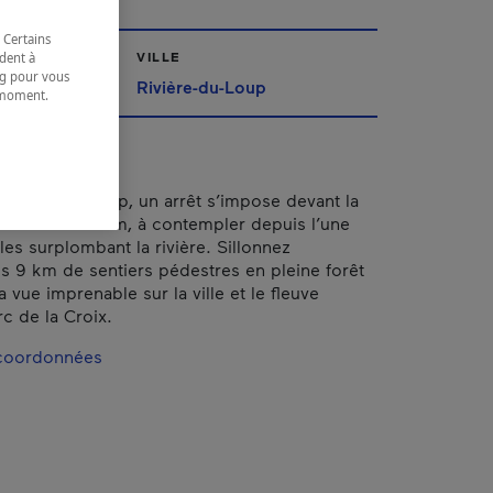
 Certains
VILLE
dent à
ing pour vous
urent
Rivière-du-Loup
t moment.
e.
ivière-du-Loup, un arrêt s’impose devant la
e chute de 33 m, à contempler depuis l’une
les surplombant la rivière. Sillonnez
s 9 km de sentiers pédestres en pleine forêt
 vue imprenable sur la ville et le fleuve
c de la Croix.
 coordonnées