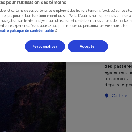
es pour l’utilisation des témoins
ec et certains de ses partenaires emploient des fichiers témoins (cookies) sur ce site.
RÉGION
t requis pour le bon fonctionnement du site Web. D’autres sont optionnels et nous ai
 navigation sur le site, analyser son utilisation et contribuer à nos efforts de market
Bas-Saint-La
meilleure expérience. Vous pouvez accepter, refuser ou personnaliser vos choix à tou
- Cet hyperlien s'ouvrira dans une nouvelle fenêtr
notre politique de confidentialité
Personnaliser
Accepter
Au cœur de R
spectaculair
des passerel
également le
ou admirez la
depuis le par
Carte et