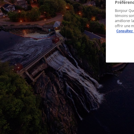
Préférenc
Bonjour Québ
témoins son
améliorer la
offrir une 
Consultez 