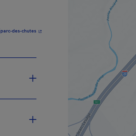
- Cet hyperlien s'ouvrira dans une nouvelle
s/parc-des-chutes