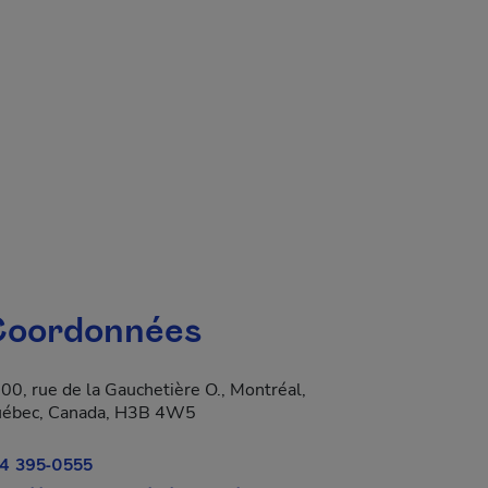
 fenêtre.
oordonnées
00, rue de la Gauchetière O., Montréal,
ébec, Canada, H3B 4W5
4 395-0555
a dans une nouvelle fenêtre.