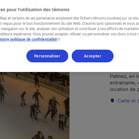
es pour l’utilisation des témoins
RÉGION
ec et certains de ses partenaires emploient des fichiers témoins (cookies) sur ce site.
t requis pour le bon fonctionnement du site Web. D’autres sont optionnels et nous ai
Montréal
 navigation sur le site, analyser son utilisation et contribuer à nos efforts de market
meilleure expérience. Vous pouvez accepter, refuser ou personnaliser vos choix à tou
- Cet hyperlien s'ouvrira dans une nouvelle fenêtr
notre politique de confidentialité
Une patinoir
Personnaliser
Accepter
incontournab
famille ou en
Patinez, en 
entraînante,
location de p
Carte et