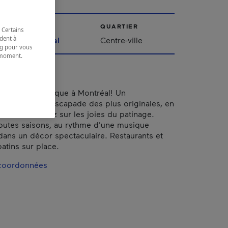
VILLE
QUARTIER
 Certains
dent à
Montréal
Centre-ville
ing pour vous
t moment.
e.
e intérieure unique à Montréal! Un
le! Pour une escapade des plus originales, en
tre amis, misez sur les joies du patinage.
toutes saisons, au rythme d'une musique
 dans un décor spectaculaire. Restaurants et
atins sur place.
 coordonnées