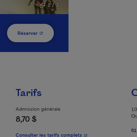
1 / 3
- Cet hyperlien s'ouvrira dans une nouvelle
Réserver
Tarifs
C
Admission générale
10
Qu
8,70 $
lien s'ouvrira dans une nouvelle fenêtre.
51
- Cet hyperlien s'ouvrir
Consulter les tarifs complets