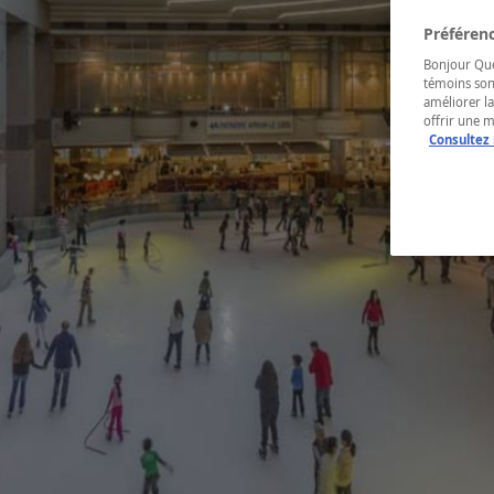
Préférenc
Bonjour Québ
témoins son
améliorer la
offrir une 
Consultez 