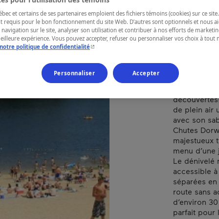
ec et certains de ses partenaires emploient des fichiers témoins (cookies) sur ce site.
t requis pour le bon fonctionnement du site Web. D’autres sont optionnels et nous ai
RÉGION
 navigation sur le site, analyser son utilisation et contribuer à nos efforts de market
Lanaudière
meilleure expérience. Vous pouvez accepter, refuser ou personnaliser vos choix à tou
- Cet hyperlien s'ouvrira dans une nouvelle fenêtr
notre politique de confidentialité
Personnaliser
Accepter
Rawdon, c’es
découvertes!
de plein air
avec son sab
Chutes Dorwi
majestueux t
menu d’une 
Le dénivelé 
accessible à
séparées en 
route sans a
d’environ 30 
parfait pour 