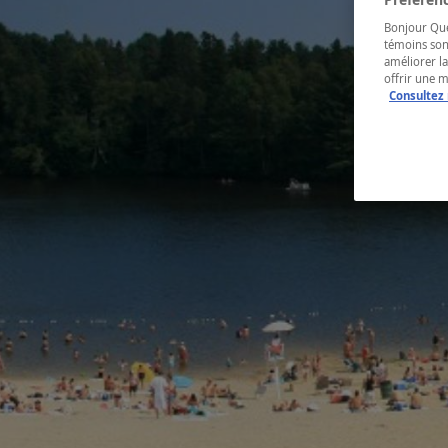
Bonjour Québ
témoins son
améliorer la
offrir une 
Consultez 