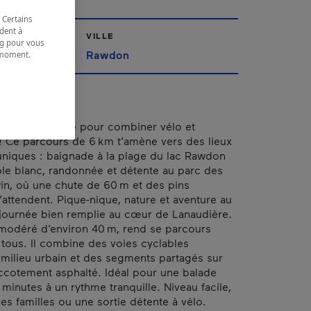
 Certains
dent à
VILLE
ing pour vous
Rawdon
t moment.
e.
t l’endroit rêvé pour combiner vélo et
 Ce parcours de 6 km t’amène vers des lieux
 uniques : baignade à la plage du lac Rawdon
le blanc, randonnée et détente au parc des
n, où une chute de 60 m et des pins
’attendent. Pique-nique, nature et aventure au
journée bien remplie au cœur de Lanaudière.
modéré d’environ 40 m, rend se parcours
 tous. Il combine des voies cyclables
milieu urbain et des segments partagés sur
ccotement asphalté. Idéal pour une balade
minutes à un rythme tranquille. Niveau facile,
les familles ou une sortie détente à vélo.