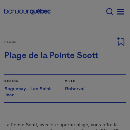
Passer au contenu principal
Main navigation - Fr
Men
PLAGE
Plage de la Pointe Scott
RÉGION
VILLE
Saguenay—Lac-Saint-
Roberval
Jean
La Pointe-Scott, avec sa superbe plage, vous offre la