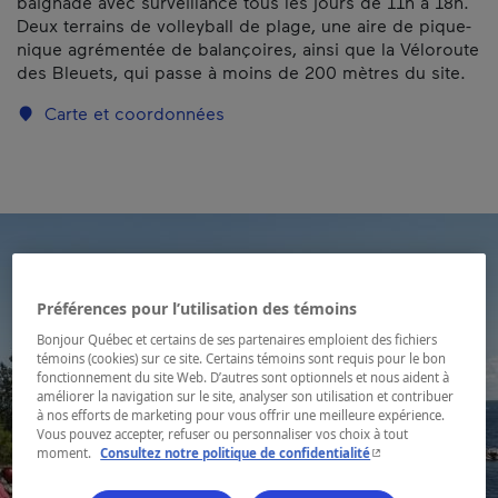
baignade avec surveillance tous les jours de 11h à 18h.
Deux terrains de volleyball de plage, une aire de pique-
nique agrémentée de balançoires, ainsi que la Véloroute
des Bleuets, qui passe à moins de 200 mètres du site.
Carte et coordonnées
Préférences pour l’utilisation des témoins
Bonjour Québec et certains de ses partenaires emploient des fichiers
témoins (cookies) sur ce site. Certains témoins sont requis pour le bon
fonctionnement du site Web. D’autres sont optionnels et nous aident à
améliorer la navigation sur le site, analyser son utilisation et contribuer
à nos efforts de marketing pour vous offrir une meilleure expérience.
Vous pouvez accepter, refuser ou personnaliser vos choix à tout
- Cet hyperlien s'ouvr
moment.
Consultez notre politique de confidentialité