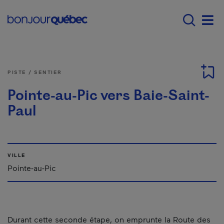
Passer au contenu principal
Main navigation - Fr
Men
PISTE / SENTIER
Pointe-au-Pic vers Baie-Saint-
Paul
VILLE
Pointe-au-Pic
Durant cette seconde étape, on emprunte la Route des