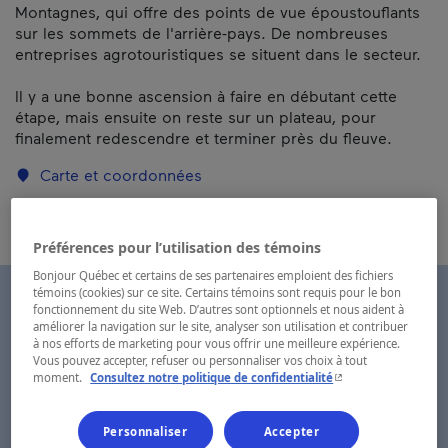
Montagnes, qui offre des points de vue époustouflants
sur les sommets de l'arrière-pays. De nombreuses
entreprises agrotouristiques se situent dans le secteur.
Il y a une bonne ascension à faire en débutant cette
étape, mais ensuite on reste sur un plateau, pour
finalement redescendre et terminer près du fleuve.
Carte et coordonnées
Préférences pour l’utilisation des témoins
Bonjour Québec et certains de ses partenaires emploient des fichiers
témoins (cookies) sur ce site. Certains témoins sont requis pour le bon
fonctionnement du site Web. D’autres sont optionnels et nous aident à
améliorer la navigation sur le site, analyser son utilisation et contribuer
à nos efforts de marketing pour vous offrir une meilleure expérience.
Vous pouvez accepter, refuser ou personnaliser vos choix à tout
- Cet hyperlien s'ouvr
moment.
Consultez notre politique de confidentialité
Personnaliser
Accepter