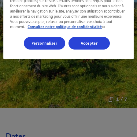
témoins (cookies) sur ce site. Certains témoins sont requis pour le bon
fonctionnement du site Web. D’autres sont optionnels et nous aident à
améliorer la navigation sur le site, analyser son utilisation et contribuer
à nos efforts de marketing pour vous offrir une meilleure expérience.
Vous pouvez accepter, refuser ou personnaliser vos choix à tout
- Cet hyperlien s'ouvr
moment.
Consultez notre politique de confidentialité
Personnaliser
Accepter
1 / 7
Dates