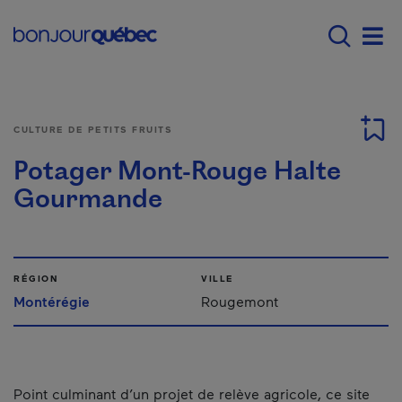
Passer au contenu principal
Main navigation - Fr
Men
CULTURE DE PETITS FRUITS
Potager Mont-Rouge Halte
Gourmande
RÉGION
VILLE
Montérégie
Rougemont
Point culminant d’un projet de relève agricole, ce site