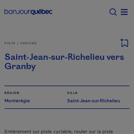
Passer au contenu principal
Main navigation - Fr
Men
PISTE / SENTIER
Saint-Jean-sur-Richelieu vers
Granby
RÉGION
VILLE
Montérégie
Saint-Jean-sur-Richelieu
Entièrement sur piste cyclable, rouler sur la piste