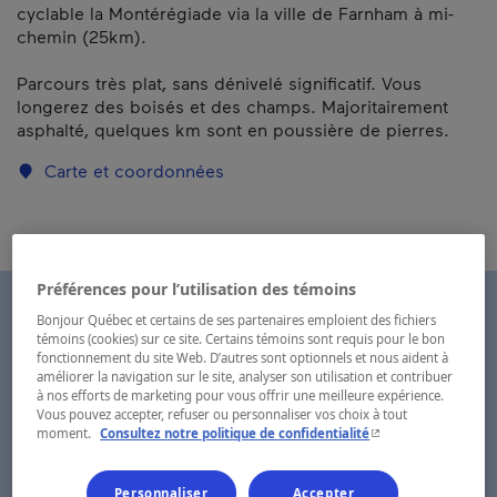
cyclable la Montérégiade via la ville de Farnham à mi-
chemin (25km).
Parcours très plat, sans dénivelé significatif. Vous
longerez des boisés et des champs. Majoritairement
asphalté, quelques km sont en poussière de pierres.
Carte et coordonnées
Préférences pour l’utilisation des témoins
Bonjour Québec et certains de ses partenaires emploient des fichiers
témoins (cookies) sur ce site. Certains témoins sont requis pour le bon
fonctionnement du site Web. D’autres sont optionnels et nous aident à
améliorer la navigation sur le site, analyser son utilisation et contribuer
à nos efforts de marketing pour vous offrir une meilleure expérience.
Vous pouvez accepter, refuser ou personnaliser vos choix à tout
- Cet hyperlien s'ouvr
moment.
Consultez notre politique de confidentialité
Personnaliser
Accepter