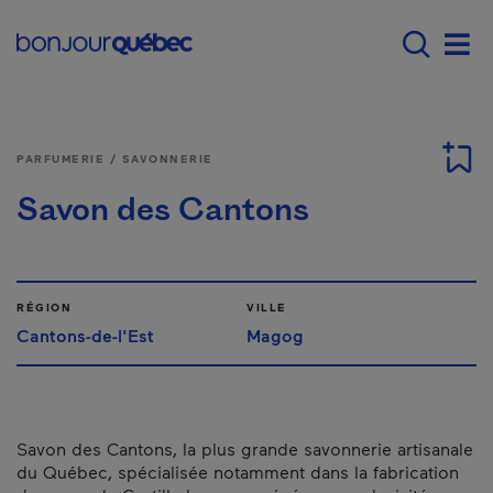
Passer au contenu principal
Main navigation - Fr
Men
PARFUMERIE / SAVONNERIE
Savon des Cantons
RÉGION
VILLE
Cantons-de-l'Est
Magog
Savon des Cantons, la plus grande savonnerie artisanale
du Québec, spécialisée notamment dans la fabrication