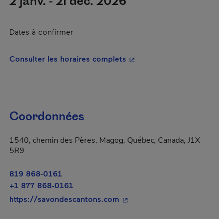
2 janv. - 21 déc. 2026
Dates à confirmer
- Cet hyperlien s'ouvrira
Consulter les horaires complets
Coordonnées
1540, chemin des Pères, Magog, Québec, Canada, J1X
5R9
819 868-0161
+1 877 868-0161
- Cet hyperlien s'ouvrira d
https://savondescantons.com